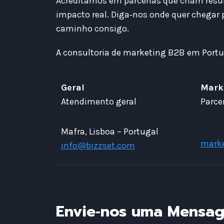
Acreditamos em parcerias que criam res
impacto real. Diga‑nos onde quer chegar 
caminho consigo.
A consultoria de marketing B2B em Port
Geral
Mark
Atendimento geral
Parce
Mafra, Lisboa – Portugal
mark
info@bizzset.com
Envie‑nos uma Mensa