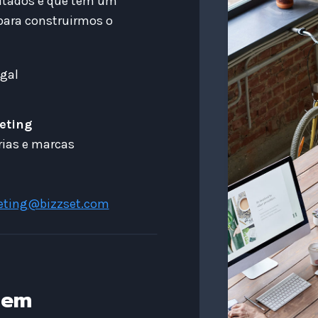
ultados e que têm um
para construirmos o
ugal
eting
rias e marcas
eting@bizzset.com
gem