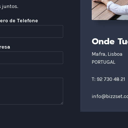
 juntos.
ro de Telefone
Onde T
resa
Mafra, Lisboa
PORTUGAL
T: 92 730 48 21
info@bizzset.