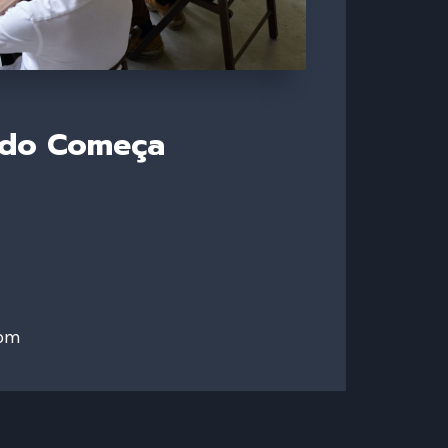
udo Começa
com