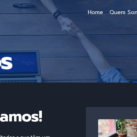
Home
Quem So
s
çamos!